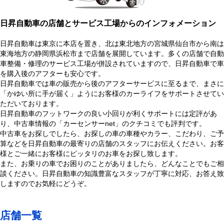
日昇自動車の店舗とサービス工場からのインフォメーション
日昇自動車は東京に本店を置き、北は東北地方の宮城県仙台市から南は
東海地方の静岡県浜松市まで店舗を展開しています。多くの店舗で自動
車整備・修理のサービス工場が併設されていますので、日昇自動車で車
を購入後のアフターも安心です。
日昇自動車では車の販売から後のアフターサービスに至るまで、まさに
「かゆい所に手が届く」ようにお客様のカーライフをサポートさせてい
ただいております。
日昇自動車のフットワークの良い小回りが利くサポートには定評があ
り、中古車情報の「カーセンサーnet」のクチコミでも評判です。
中古車をお探しでしたら、お探しの車の車種やカラー、こだわり、ご予
算などを日昇自動車の最寄りの店舗のスタッフにお伝えください。お客
様とご一緒にお客様にピッタリのお車をお探し致します。
また、お乗りの車でお困りのことがありましたら、どんなことでもご相
談ください。日昇自動車の知識豊富なスタッフが丁寧に対応、お答え致
しますのでお気軽にどうぞ。
店舗一覧