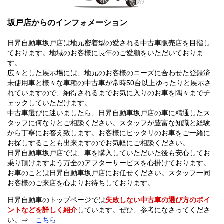
坂戸店からのインフォメーション
日昇自動車坂戸店は地元密着型の愛される中古車販売店を目指し
ております。地域のお客様に長年のご愛顧をいただいておりま
す。
広々とした展示場には、地元のお客様のニーズに合わせた登録済
未使用車と様々な車種の中古車が常時50台以上ゆったりと展示さ
れていますので、納得されるまでお気に入りのお車を隅々までチ
ェックしていただけます。
中古車選びに迷いましたら、日昇自動車坂戸店の車に精通したス
タッフに何なりとご相談ください。スタッフが豊富な知識と経験
から丁寧にお答え致します。お客様にピッタリのお車をご一緒に
お探しすることも出来ますのでお気軽にご相談ください。
日昇自動車坂戸店では、車を購入していただいた後も安心してお
乗り頂けますよう万全のアフターサービスを心掛けております。
お車のことは日昇自動車坂戸店にお任せください。スタッフ一同
お客様のご来店を心よりお待ちしております。
日昇自動車のトップページでは
失敗しない中古車の選び方のポイ
ントなどを詳しく紹介
しています。ぜひ、参考になさってくださ
い。⇒
こちら